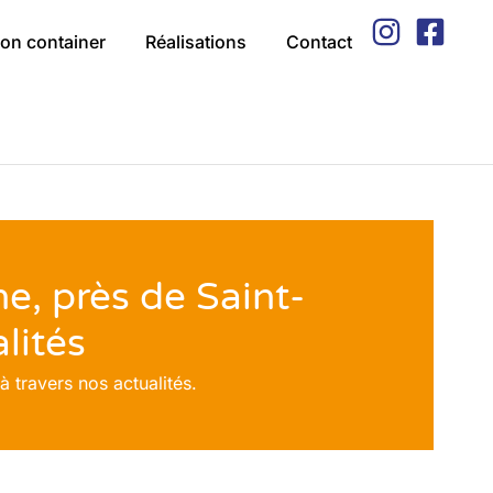
on container
Réalisations
Contact
 près de Saint-
lités
 travers nos actualités.