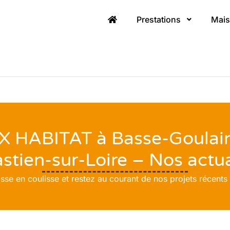
Prestations
Mais
HABITAT à Basse-Goulaine,
stien-sur-Loire – Nos actua
se en coulisse et restez au courant de nos projets récents à