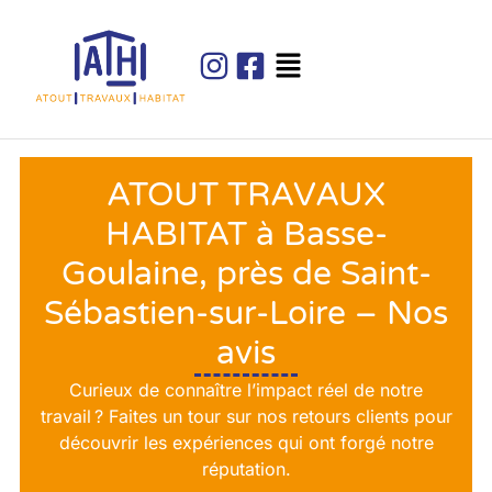
ATOUT TRAVAUX
HABITAT à Basse-
Goulaine, près de Saint-
Sébastien-sur-Loire – Nos
avis
Curieux de connaître l’impact réel de notre
travail ? Faites un tour sur nos retours clients pour
découvrir les expériences qui ont forgé notre
réputation.