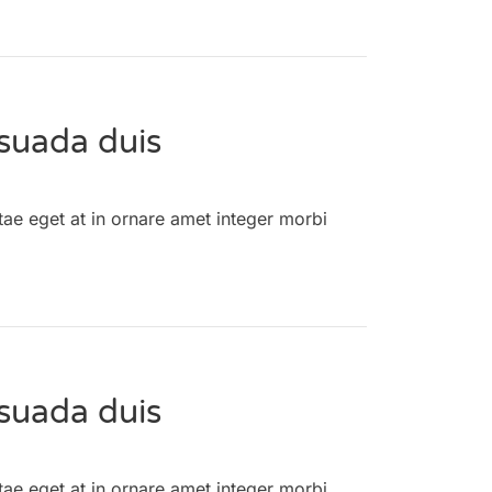
suada duis
tae eget at in ornare amet integer morbi
suada duis
tae eget at in ornare amet integer morbi