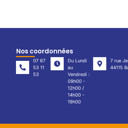
Nos coordonnées
07 67
Du Lundi
7 rue J
53 11
au
44115 B
53
Vendredi :
09h00 -
12h00 /
14h00 -
19h00