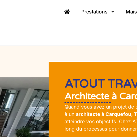
Prestations
Mais
ATOUT TRAV
Architecte à Car
Quand vous avez un projet de c
à un
architecte à Carquefou, 
atteindre vos objectifs. Chez 
long du processus pour donner 