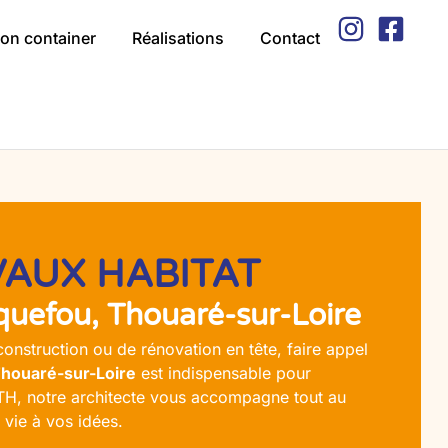
on container
Réalisations
Contact
AUX HABITAT
quefou, Thouaré-sur-Loire
onstruction ou de rénovation en tête, faire appel
Thouaré-sur-Loire
est indispensable pour
ATH, notre architecte vous accompagne tout au
vie à vos idées.