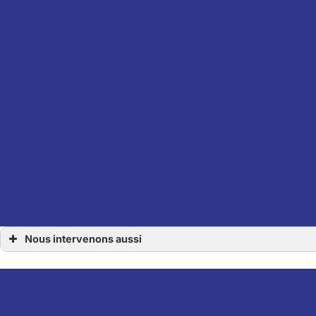
Nous intervenons aussi
Architecte
Architecte à Carquefou
Architecte à Thouaré-sur-Loire
Architecte à Haute-Goulaine
Architecte à Basse-Goulaine
Architecte à Rezé